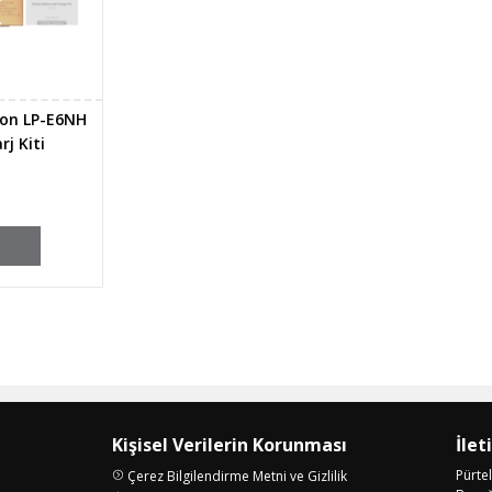
non LP-E6NH
rj Kiti
Kişisel Verilerin Korunması
İlet
Pürte
Çerez Bilgilendirme Metni ve Gizlilik