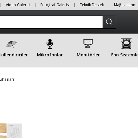
|
Video Galerisi
|
Fotoğraf Galerisi
|
Teknik Destek
|
Mağazalarımı
killendiriciler
Mikrofonlar
Monitörler
Fon Sistemle
ihazları