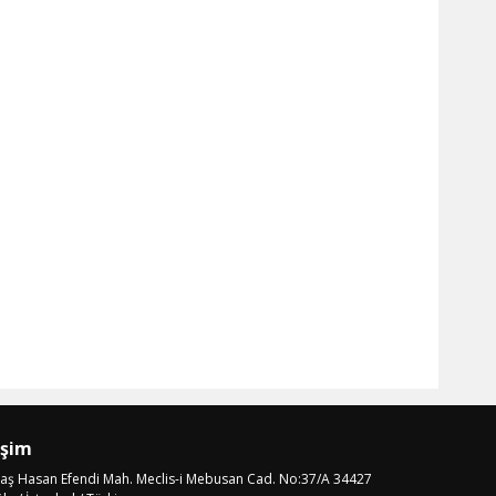
işim
laş Hasan Efendi Mah. Meclis-i Mebusan Cad. No:37/A 34427