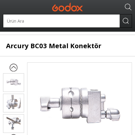
Diğer Ürünler
Diğer Aksesuarlar
Arcury
BC03 Metal Konektör