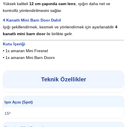
Yüksek
kaliteli
12
cm
çapında
cam
lens
,
ışığın
daha
net
ve
kontrollü
yönlendirilmesini
sağlar.
4
Kanatlı
Mini
Barn
Door
Dahil
Işığı
şekillendirmek,
kesmek
ve
yönlendirmek
için
ayarlanabilir
4
kanatlı
mini
barn
door
ile
birlikte
gelir.
Kutu
İçeriği
•
1x
amaran
Mini
Fresnel
•
1x
amaran
Mini
Barn
Doors
Teknik Özellikler
Işın Açısı (Spot)
15º