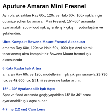
Aputure Amaran Mini Fresnel
Ayrı olarak satılan
Ray
60c,
120c ve Halo 60x, 100x
ışıkları için
optimize edilen bu amaran Mini Fresnel, 15°–30° arasında
ayarlanabilir spot–flood ışık açısı ile ışık çıkışını yoğunlaştırır ve
şekillendirir.
Ultra
Kompakt
Bowens
Mount
Fresnel
Aksesuarı
amaran
Ray
60c,
120c ve Halo 60x, 100x
için
özel
olarak
tasarlanmış
ultra
kompakt
bir
Bowens
Mount
fresnel
ışık
aksesuarıdır.
6
Kata
Kadar
Işık
Artışı
amaran
Ray
60c
ve
120c
modellerinin
ışık
çıkışını
sırasıyla
23.790
lux
ve
42.600
lux (@
1m)
seviyesine
kadar
artırır.
15º –
30º
Ayarlanabilir
Işık
Açısı
Spot
ve
flood
arasında
geçiş
yapabilen
15°
ile
30°
arası
ayarlanabilir
ışık
açısı
sunar.
4.7
inç (
12
cm)
Cam
Lens