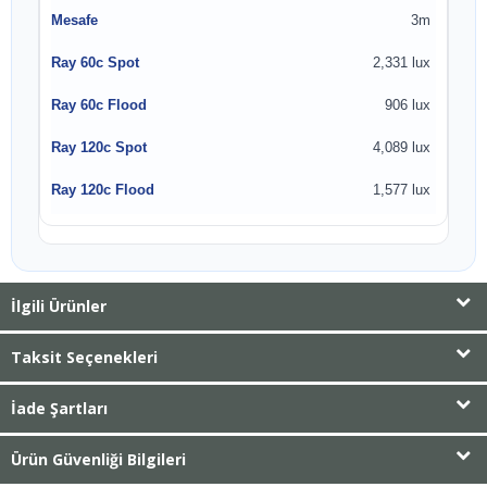
3m
2,331 lux
906 lux
4,089 lux
1,577 lux
İlgili Ürünler
Taksit Seçenekleri
İade Şartları
Ürün Güvenliği Bilgileri