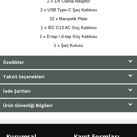
2 x 1/4 Clamp Adaptör
2 x USB Type-C Şarj Kablosu
32 x Manyetik Plate
1 x IEC C13 AC Güç Kablosu
1 x D-tap / d-tap Güç Kablosu
1 x Şarj Kutusu
Özellikler
Taksit Seçenekleri
İade Şartları
Ürün Güvenliği Bilgileri
Kurumsal
Kayıt Formları