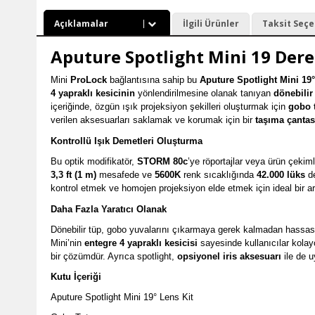
Açıklamalar
İlgili Ürünler
Taksit Seçe
Aputure Spotlight Mini 19 Dere
Mini
ProLock
bağlantısına sahip bu
Aputure Spotlight Mini 19°
4 yapraklı kesicinin
yönlendirilmesine olanak tanıyan
dönebilir
içeriğinde, özgün ışık projeksiyon şekilleri oluşturmak için
gobo 
verilen aksesuarları saklamak ve korumak için bir
taşıma çantas
Kontrollü Işık Demetleri Oluşturma
Bu optik modifikatör,
STORM 80c
’ye röportajlar veya ürün çekiml
3,3 ft (1 m)
mesafede ve
5600K
renk sıcaklığında
42.000 lüks
de
kontrol etmek ve homojen projeksiyon elde etmek için ideal bir ar
Daha Fazla Yaratıcı Olanak
Dönebilir tüp, gobo yuvalarını çıkarmaya gerek kalmadan hassas
Mini’nin
entegre 4 yapraklı kesicisi
sayesinde kullanıcılar kolayc
bir çözümdür. Ayrıca spotlight,
opsiyonel iris aksesuarı
ile de u
Kutu İçeriği
Aputure Spotlight Mini 19° Lens Kit