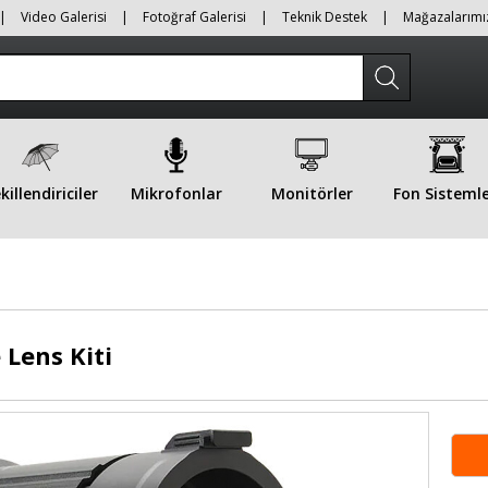
|
Video Galerisi
|
Fotoğraf Galerisi
|
Teknik Destek
|
Mağazalarımı
killendiriciler
Mikrofonlar
Monitörler
Fon Sistemle
 Lens Kiti