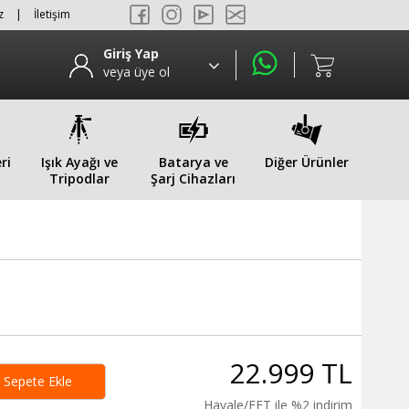
z
|
İletişim
Giriş Yap
veya üye ol
ri
Işık Ayağı ve
Batarya ve
Diğer Ürünler
Tripodlar
Şarj Cihazları
22.999 TL
Sepete Ekle
Havale/EFT ile %2 indirim