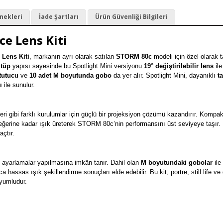
nekleri
İade Şartları
Ürün Güvenliği Bilgileri
ce Lens Kiti
 Lens Kiti
, markanın ayrı olarak satılan
STORM 80c
modeli için özel olarak 
 tüp
yapısı sayesinde bu Spotlight Mini versiyonu
19° değiştirilebilir lens
ile
tutucu
ve
10 adet M boyutunda gobo
da yer alır. Spotlight Mini, dayanıklı
t
ı
ile sunulur.
eri gibi farklı kurulumlar için güçlü bir projeksiyon çözümü kazandırır. Kompakt
ğerine kadar ışık üreterek STORM 80c’nin performansını üst seviyeye taşır. 
açtır.
 ayarlamalar yapılmasına imkân tanır. Dahil olan
M boyutundaki gobolar
ile
a hassas ışık şekillendirme sonuçları elde edebilir. Bu kit; portre, still life 
yumludur.