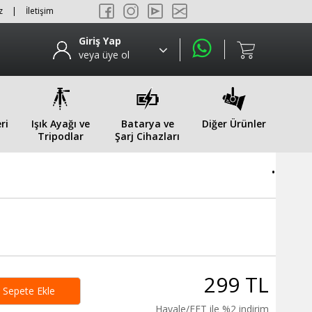
z
|
İletişim
Giriş Yap
veya üye ol
ri
Işık Ayağı ve
Batarya ve
Diğer Ürünler
Tripodlar
Şarj Cihazları
.
299 TL
Sepete Ekle
Havale/EFT ile %2 indirim