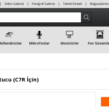
|
Video Galerisi
|
Fotoğraf Galerisi
|
Teknik Destek
|
Mağazalarımı
killendiriciler
Mikrofonlar
Monitörler
Fon Sistemle
ucu (C7R İçin)