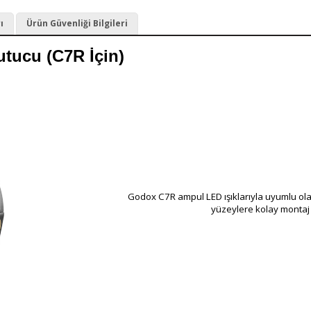
ı
Ürün Güvenliği Bilgileri
tucu (C7R İçin)
Godox C7R ampul LED ışıklarıyla uyumlu olac
yüzeylere kolay montaj 