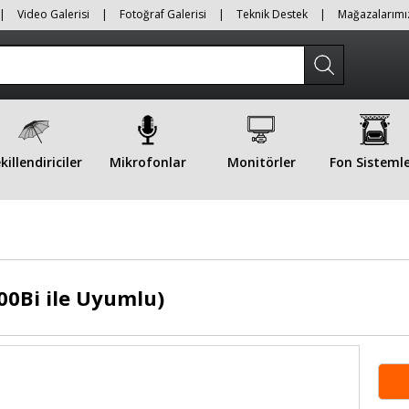
|
Video Galerisi
|
Fotoğraf Galerisi
|
Teknik Destek
|
Mağazalarımı
killendiriciler
Mikrofonlar
Monitörler
Fon Sistemle
00Bi ile Uyumlu)