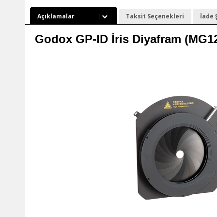
Açıklamalar
Taksit Seçenekleri
İade 
Godox GP-ID İris Diyafram (MG12