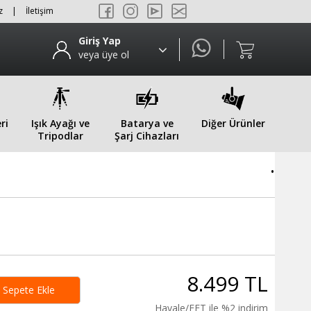
z
|
İletişim
Giriş Yap
veya üye ol
ri
Işık Ayağı ve
Batarya ve
Diğer Ürünler
Tripodlar
Şarj Cihazları
.
8.499 TL
Sepete Ekle
Havale/EFT ile %2 indirim