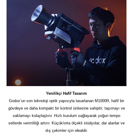
Yenilikçi Hafif Tasarım
Godox’un son teknoloji optik yapısıyla tasarlanan M1000R, hafif bir
gövdeye ve daha kompakt bir kontrol ünitesine sahiptir; taşımayı ve
saklamayı kolaylaştırır. Hızlı kurulum sağlayarak yoğun tempo
setlerde verimliliği artırır. Küçük/orta ölçekli stüdyolar, dar alanlar ve
dış çekimler için idealdir.