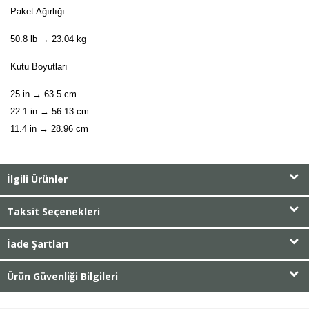
Paket Ağırlığı
50.8 lb → 23.04 kg
Kutu Boyutları
25 in → 63.5 cm
22.1 in → 56.13 cm
11.4 in → 28.96 cm
İlgili Ürünler
Taksit Seçenekleri
İade Şartları
Ürün Güvenliği Bilgileri