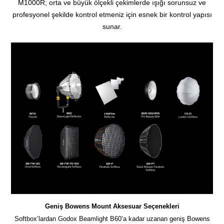
M1000R; orta ve büyük ölçekli çekimlerde ışığı sorunsuz ve
profesyonel şekilde kontrol etmeniz için esnek bir kontrol yapısı
sunar.
Geniş Bowens Mount Aksesuar Seçenekleri
Softbox’lardan Godox Beamlight B60’a kadar uzanan geniş Bowens