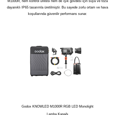
M1000R, hem kontrol ünitesi hem de ışık gövdesi için suya ve toza
dayanıklı IP65 tasarımla üretilmiştir. Bu sayede zorlu ortam ve hava
koşullarında güvenilir performans sunar.
Godox KNOWLED M1000R RGB LED Monolight
Lamba Kapağı