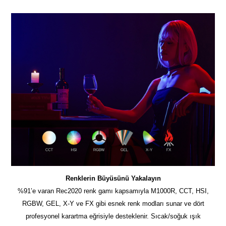
Renklerin Büyüsünü Yakalayın
%91’e varan Rec2020 renk gamı kapsamıyla M1000R, CCT, HSI,
RGBW, GEL, X-Y ve FX gibi esnek renk modları sunar ve dört
profesyonel karartma eğrisiyle desteklenir. Sıcak/soğuk ışık