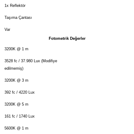
1x Reflektör
Taşıma Çantası
Var
Fotometrik Değerler
3200K @ 1 m
3528 fc / 37.980 Lux (Modifiye
edilmemiş)
3200K @ 3 m
392 fc / 4220 Lux
3200K @ 5 m
161 fc / 1740 Lux
5600K @ 1 m