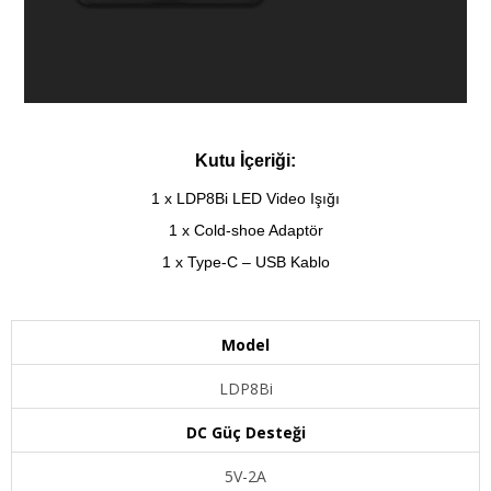
Kutu İçeriği:
1 x LDP8Bi LED Video Işığı
1 x Cold-shoe Adaptör
1 x Type-C – USB Kablo
Model
LDP8Bi
DC Güç Desteği
5V-2A