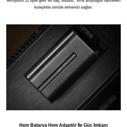
versiyonu 11 tiple gelir ve flaş, bulutlu, kırık ampulgibi sahneleri
kolaylıkla simüle etmenizi sağlar.
Hem Batarya Hem Adaptör İle Güç İmkanı