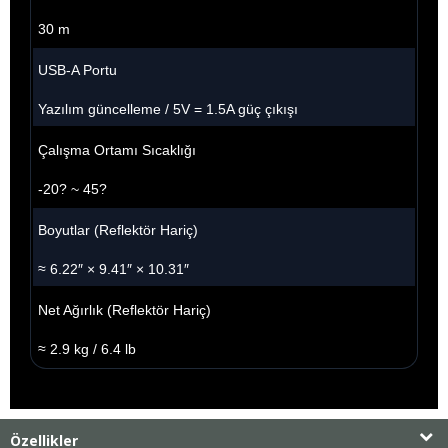
30 m
USB-A Portu
Yazılım güncelleme / 5V = 1.5A güç çıkışı
Çalışma Ortamı Sıcaklığı
-20? ~ 45?
Boyutlar (Reflektör Hariç)
≈ 6.22″ × 9.41″ × 10.31″
Net Ağırlık (Reflektör Hariç)
≈ 2.9 kg / 6.4 lb
Özellikler