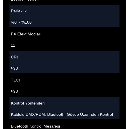
Parlaklık
%0 ~ %100
FX Efekt Modları
11
CRI
≈98
TLCI
≈98
Kontrol Yöntemleri
Kablolu DMX/RDM, Bluetooth, Gövde Üzerinden Kontrol
Bluetooth Kontrol Mesafesi