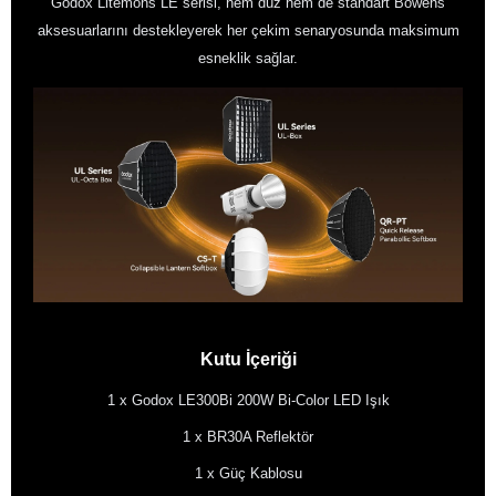
Godox Litemons LE serisi, hem düz hem de standart Bowens
aksesuarlarını destekleyerek her çekim senaryosunda maksimum
esneklik sağlar.
Kutu İçeriği
1 x Godox LE300Bi 200W Bi-Color LED Işık
1 x BR30A Reflektör
1 x Güç Kablosu