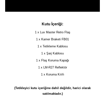
Kutu İçeriği:
1 x Lux Master Retro Flaş
1 x Kamer Braketi FB01
1 x Tetikleme Kablosu
1 x Şarj Kablosu
1 x Flaş Koruma Kapağı
1 x LM-R27 Reflektör
1 x Koruma Kılıfı
(Tetikleyici kutu içeriğine dahil değildir, harici olarak
satılmaktadır.)