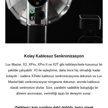
Kolay Kablosuz Senkronizasyon
Lux Master, X3, XPro, XPro II ve X2T gibi tetikleyicilerle kusursuz bir
şekilde çalışabilir. X3 ile eşleştirme, daha önce hiç olmadığı kadar
kolaydır - sadece X3'teki kablosuz senkronizasyona dokunun ve Lux
Master'daki senkronizasyon simgesine dokunun, anında kablosuz
olarak senkronize olurlar. Size, zarafetin sadelikle buluştuğu bir
dönemi anımsatan, verimliliği aşan bir deneyim sunar.
(Tetikleyici kutu içeriğine dahil değildir, harici olarak