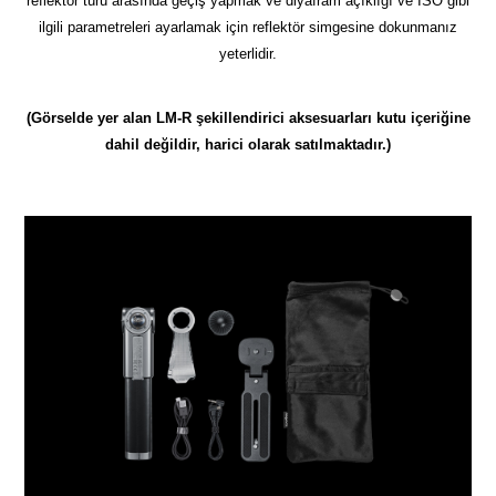
reflektör türü arasında geçiş yapmak ve diyafram açıklığı ve ISO gibi
ilgili parametreleri ayarlamak için reflektör simgesine dokunmanız
yeterlidir.
(Görselde yer alan LM-R şekillendirici aksesuarları kutu içeriğine
dahil değildir, harici olarak satılmaktadır.)