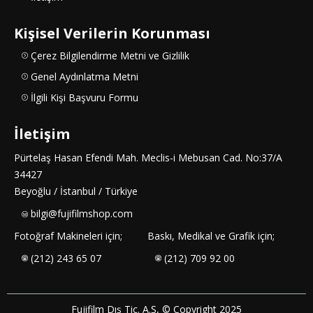
Kişisel Verilerin Korunması
Çerez Bilgilendirme Metni ve Gizlilik
Genel Aydınlatma Metni
İlgili Kişi Başvuru Formu
İletişim
Pürtelaş Hasan Efendi Mah. Meclis-i Mebusan Cad. No:37/A
34427
Beyoğlu / İstanbul / Türkiye
bilgi@fujifilmshop.com
Fotoğraf Makineleri için;
Baskı, Medikal ve Grafik için;
(212) 243 65 07
(212) 709 92 00
Fujifilm Dış Tic. A.Ş, © Copyright 2025