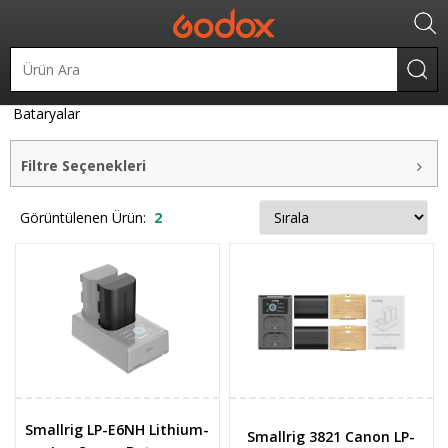
Batarya ve Şarj Cihazları
Bataryalar
Canon Uyumlu
Bataryalar
Filtre Seçenekleri
Görüntülenen Ürün:
2
Smallrig LP-E6NH Lithium-
Smallrig 3821 Canon LP-