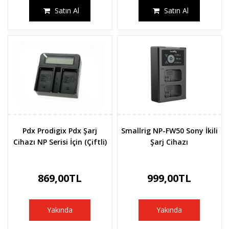
Satın Al
Satın Al
Pdx Prodigix Pdx Şarj
Smallrig NP-FW50 Sony İkili
Cihazı NP Serisi İçin (Çiftli)
Şarj Cihazı
869,00TL
999,00TL
Yakında
Yakında