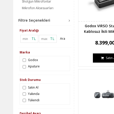
Shotgun Mikrofonlar
Mikrofon Aksesuarları
Filtre Seçenekleri
Godox VIRSO St
Fiyat Aralığı
Kablosuz İkili Mi
TL
TL
Ara
8.399,0
Marka
Satın 
Godox
Aputure
Stok Durumu
Satın Al
Yakında
Tükendi
Desibel Ayarı