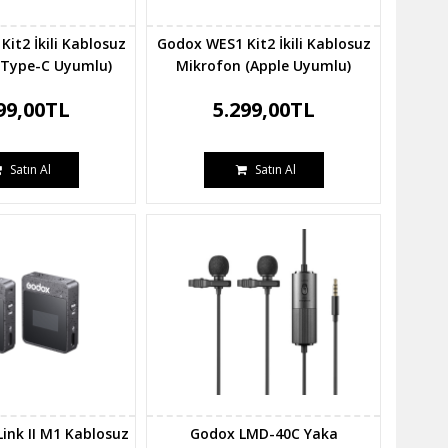
it2 İkili Kablosuz
Godox WES1 Kit2 İkili Kablosuz
(Type-C Uyumlu)
Mikrofon (Apple Uyumlu)
99,00TL
5.299,00TL
Satın Al
Satın Al
nk II M1 Kablosuz
Godox LMD-40C Yaka