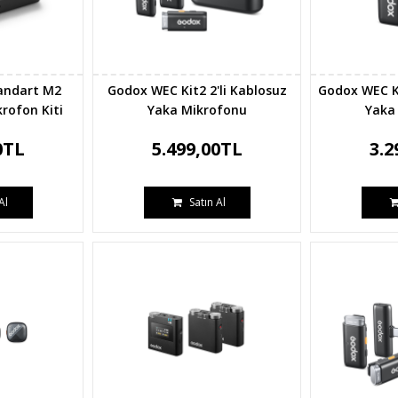
andart M2
Godox WEC Kit2 2'li Kablosuz
Godox WEC Ki
krofon Kiti
Yaka Mikrofonu
Yaka
0TL
5.499,00TL
3.2
Al
Satın Al