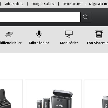
|
Video Galerisi
|
Fotoğraf Galerisi
|
Teknik Destek
|
Mağazalarımı
killendiriciler
Mikrofonlar
Monitörler
Fon Sistemle