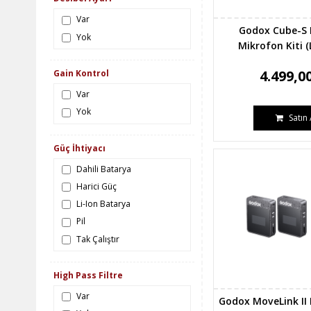
Var
Godox Cube-S Ki
Yok
Mikrofon Kiti (
4.499,0
Gain Kontrol
Var
Yok
Satın 
Güç İhtiyacı
Dahili Batarya
Harici Güç
Li-Ion Batarya
Pil
Tak Çalıştır
High Pass Filtre
Var
Godox MoveLink II