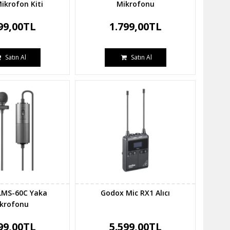
Mikrofon Kiti
Mikrofonu
99,00TL
1.799,00TL
Satın Al
Satın Al
LMS-60C Yaka
Godox Mic RX1 Alıcı
krofonu
99,00TL
5.599,00TL