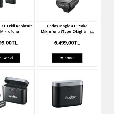
t1 Tekli Kablosuz
Godox Magic XT1 Yaka
 Mikrofonu
Mikrofonu (Type-C/Lightning
Uyumlu)
99,00TL
6.499,00TL
Satın Al
Satın Al