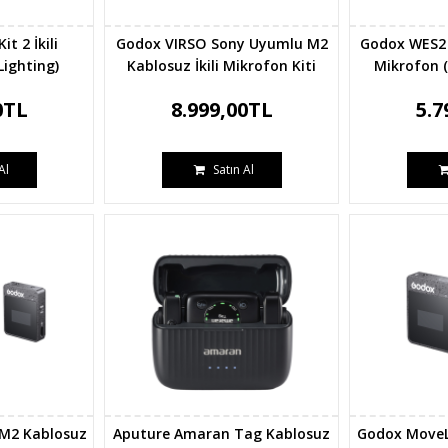
t 2 İkili
Godox VIRSO Sony Uyumlu M2
Godox WES2 K
Lighting)
Kablosuz İkili Mikrofon Kiti
Mikrofon 
0TL
8.999,00TL
5.7
Al
Satın Al
 M2 Kablosuz
Aputure Amaran Tag Kablosuz
Godox MoveLi