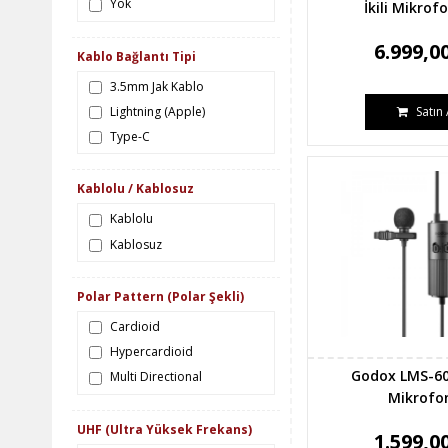
Yok
İkili Mikrofo
6.999,0
Kablo Bağlantı Tipi
3.5mm Jak Kablo
Lightning (Apple)
Satın 
Type-C
Kablolu / Kablosuz
Kablolu
Kablosuz
Polar Pattern (Polar Şekli)
Cardioid
Hypercardioid
Godox LMS-6
Multi Directional
Mikrofo
UHF (Ultra Yüksek Frekans)
1.599,0