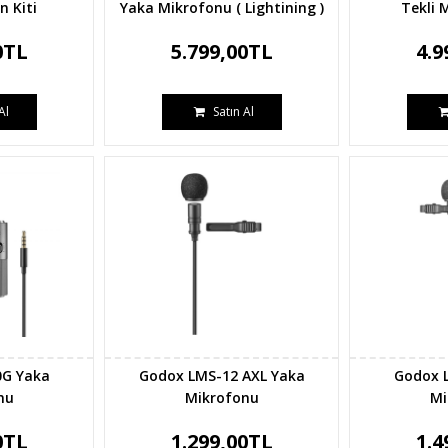
n Kiti
Yaka Mikrofonu ( Lightining )
Tekli 
0TL
5.799,00TL
4.9
Al
Satın Al
0G Yaka
Godox LMS-12 AXL Yaka
Godox 
nu
Mikrofonu
Mi
0TL
1.299,00TL
1.4