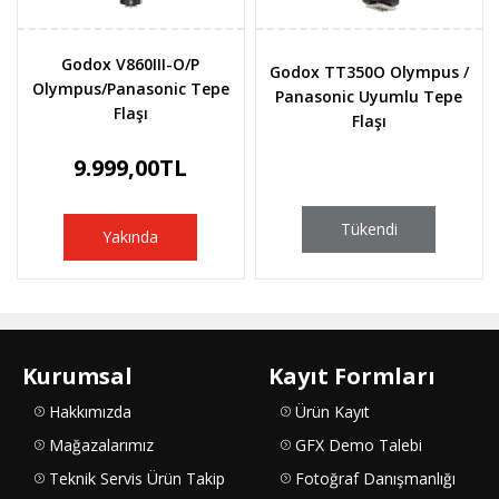
Godox V860III-O/P
Godox TT350O Olympus /
Olympus/Panasonic Tepe
Panasonic Uyumlu Tepe
Flaşı
Flaşı
9.999,00TL
Tükendi
Yakında
Kurumsal
Kayıt Formları
Hakkımızda
Ürün Kayıt
Mağazalarımız
GFX Demo Talebi
Teknik Servis Ürün Takip
Fotoğraf Danışmanlığı