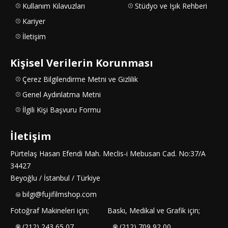
Kullanım Kılavuzları
Stüdyo ve Işık Rehberi
Kariyer
İletişim
Kişisel Verilerin Korunması
Çerez Bilgilendirme Metni ve Gizlilik
Genel Aydınlatma Metni
İlgili Kişi Başvuru Formu
İletişim
Pürtelaş Hasan Efendi Mah. Meclis-i Mebusan Cad. No:37/A
34427
Beyoğlu / İstanbul / Türkiye
bilgi@fujifilmshop.com
Fotoğraf Makineleri için;
Baskı, Medikal ve Grafik için;
(212) 243 65 07
(212) 709 92 00