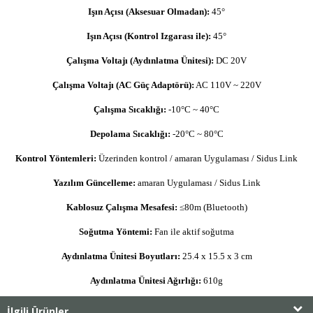
Işın Açısı (Aksesuar Olmadan):
45°
Işın Açısı (Kontrol Izgarası ile):
45°
Çalışma Voltajı (Aydınlatma Ünitesi):
DC 20V
Çalışma Voltajı (AC Güç Adaptörü):
AC 110V ~ 220V
Çalışma Sıcaklığı:
-10°C ~ 40°C
Depolama Sıcaklığı:
-20°C ~ 80°C
Kontrol Yöntemleri:
Üzerinden kontrol / amaran Uygulaması / Sidus Link
Yazılım Güncelleme:
amaran Uygulaması / Sidus Link
Kablosuz Çalışma Mesafesi:
≤80m (Bluetooth)
Soğutma Yöntemi:
Fan ile aktif soğutma
Aydınlatma Ünitesi Boyutları:
25.4 x 15.5 x 3 cm
Aydınlatma Ünitesi Ağırlığı:
610g
İlgili Ürünler