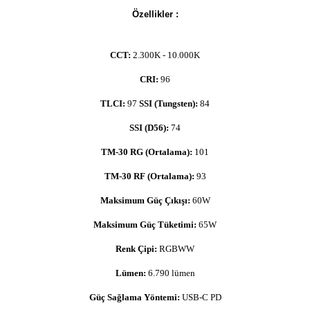
Özellikler :
CCT:
2.300K - 10.000K
CRI:
96
T
LCI:
97
SSI (Tungsten):
84
SSI (D56):
74
TM-30 RG (Ortalama):
101
TM-30 RF (Ortalama):
93
Maksimum Güç Çıkışı:
60W
Maksimum Güç Tüketimi:
65W
Renk Çipi:
RGBWW
Lümen:
6.790 lümen
Güç Sağlama Yöntemi:
USB-C PD