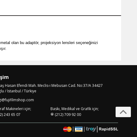
metal olan bu adaptör, projeksiyon lensleri seçeneğinizi
şır.
işim
laş Hasan Efendi Mah. Meclis-i Mebusan Cad. No:37/A 34427
u / İstanbul / Türkiye
gi@fujifilmshop.com
af Makineleri için;
Baskı, Medikal ve Grafik için;
2) 243 65 07
(212) 709 92 00