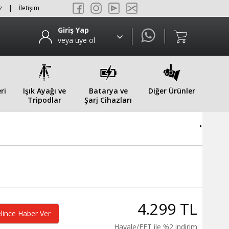
z
|
İletişim
Giriş Yap
veya üye ol
ri
Işık Ayağı ve
Batarya ve
Diğer Ürünler
Tripodlar
Şarj Cihazları
.
4.299 TL
lince Haber Ver
Havale/EFT ile %2 indirim