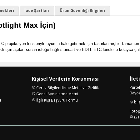
nekleri
İade Şartları
Ürün Güvenliği Bilgileri
light Max İçin)
TC projeksiyon lensleriyle uyumlu hale getirmek için tasarlanmıştır. Tamamen 
klı ışın açıları sunan isteğe bağlı standart ve EDTL ETC lenslerle kolayca çalı
Kişisel Verilerin Korunması
İlet
Pürte
Çerez Bilgilendirme Metni ve Gizlilik
Beyoğl
Genel Aydınlatma Metni
ı
İlgili Kişi Başvuru Formu
bil
i
Fotoğr
(21