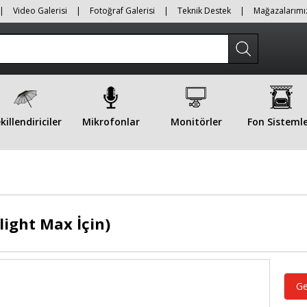
|
Video Galerisi
|
Fotoğraf Galerisi
|
Teknik Destek
|
Mağazalarımı
killendiriciler
Mikrofonlar
Monitörler
Fon Sistemle
light Max İçin)
Ge