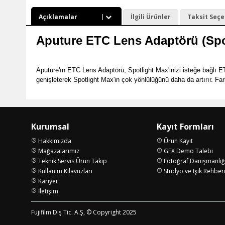
Açıklamalar
İlgili Ürünler
Taksit Seçe
Aputure ETC Lens Adaptörü (Spot
Aputure'ın ETC Lens Adaptörü, Spotlight Max'inizi isteğe bağlı E
genişleterek Spotlight Max'in çok yönlülüğünü daha da artırır. Far
Kurumsal
Kayıt Formları
Hakkımızda
Ürün Kayıt
Mağazalarımız
GFX Demo Talebi
Teknik Servis Ürün Takip
Fotoğraf Danışmanlığ
Kullanım Kılavuzları
Stüdyo ve Işık Rehber
Kariyer
İletişim
Fujifilm Dış Tic. A.Ş, © Copyright 2025