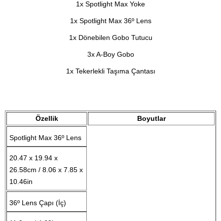
1x Spotlight Max Yoke
1x Spotlight Max 36º Lens
1x Dönebilen Gobo Tutucu
3x A-Boy Gobo
1x Tekerlekli Taşıma Çantası
Özellik
Boyutlar
Spotlight Max 36º Lens
20.47 x 19.94 x
26.58cm / 8.06 x 7.85 x
10.46in
36º Lens Çapı (İç)