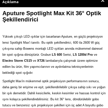
Açıklama
Aputure Spotlight Max Kit 36° Optik
Şekillendirici
Yüksek çıkışlı LED ışıklar için tasarlanan Aputure, en güçlü projeksiyon
lensi Spotlight Max'i tanıttı. Bu optik şekillendirici, 600 ila 2600 W güç
çıkışına sahip Bowens montajlı LED ışıkları anında mükemmel dairesel
bir spot ışığına dönüştürür. Grubun
LS 600
Serisi,
LS 1200d Pro
ve
Electro Storm CS15
ve
XT26
lambalarıyla çalışmak üzere optimize
edilen bu ürün, film yapımcılarının ve aydınlatma teknisyenlerinin
beklediği spot ışığıdır.
Spotlight Max'in mükemmel optik projeksiyon performansının sonucu,
daha geniş bir erişime ve eşit, şekillendirilebilir çıkışa sahip sıkı ve yoğun
bir ışık demetidir. Dahili kesicilerle, keskin kesimler ve hassas kontrol için
ışını kolayca şekillendirebilirsiniz. Bu kit 36° lens, döndürülebilir gobo
tutucu ve benzersiz ışık projeksiyon şekilleri için üç adet A boyutlu gobo