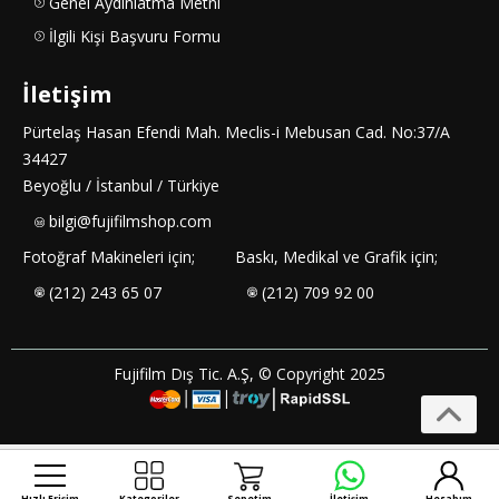
Genel Aydınlatma Metni
İlgili Kişi Başvuru Formu
İletişim
Pürtelaş Hasan Efendi Mah. Meclis-i Mebusan Cad. No:37/A
34427
Beyoğlu / İstanbul / Türkiye
bilgi@fujifilmshop.com
Fotoğraf Makineleri için;
Baskı, Medikal ve Grafik için;
(212) 243 65 07
(212) 709 92 00
Fujifilm Dış Tic. A.Ş, © Copyright 2025
Hızlı Erişim
Kategoriler
Sepetim
İletişim
Hesabım