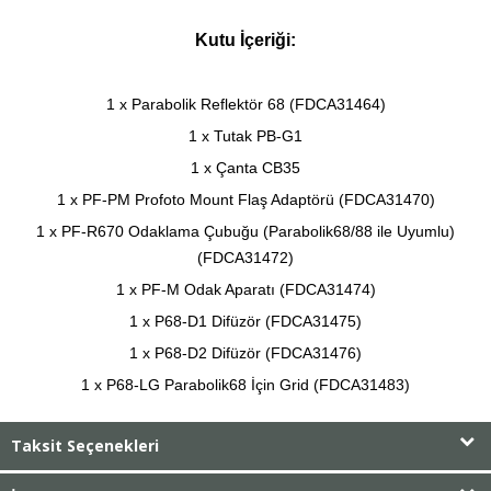
Kutu İçeriği:
1 x Parabolik Reflektör 68 (FDCA31464)
1 x Tutak PB-G1
1 x Çanta CB35
1 x PF-PM Profoto Mount Flaş Adaptörü (FDCA31470)
1 x PF-R670 Odaklama Çubuğu (Parabolik68/88 ile Uyumlu)
(FDCA31472)
1 x PF-M Odak Aparatı (FDCA31474)
1 x P68-D1 Difüzör (FDCA31475)
1 x P68-D2 Difüzör (FDCA31476)
1 x P68-LG Parabolik68 İçin Grid (FDCA31483)
Taksit Seçenekleri