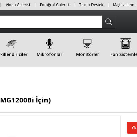
|
Video Galerisi
|
Fotoğraf Galerisi
|
Teknik Destek
|
Mağazalarımı
killendiriciler
Mikrofonlar
Monitörler
Fon Sistemle
(MG1200Bi İçin)
Ge