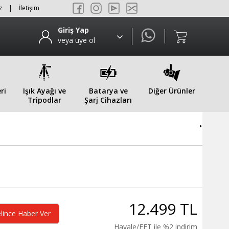
z
|
İletişim
Giriş Yap
veya üye ol
ri
Işık Ayağı ve
Batarya ve
Diğer Ürünler
Tripodlar
Şarj Cihazları
.
12.499 TL
lince Haber Ver
Havale/EFT ile %2 indirim