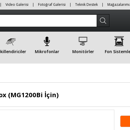
|
Video Galerisi
|
Fotoğraf Galerisi
|
Teknik Destek
|
Mağazalarımı
killendiriciler
Mikrofonlar
Monitörler
Fon Sistemle
x (MG1200Bi İçin)