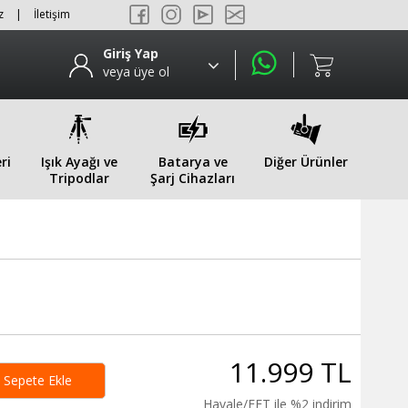
z
|
İletişim
Giriş Yap
veya üye ol
ri
Işık Ayağı ve
Batarya ve
Diğer Ürünler
Tripodlar
Şarj Cihazları
11.999 TL
Sepete Ekle
Havale/EFT ile %2 indirim