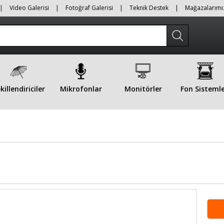
|
Video Galerisi
|
Fotoğraf Galerisi
|
Teknik Destek
|
Mağazalarımı
killendiriciler
Mikrofonlar
Monitörler
Fon Sistemle