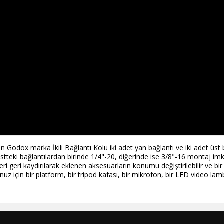
n Godox marka İkili Bağlantı Kolu iki adet yan bağlantı ve iki adet üs
. Üstteki bağlantılardan birinde 1/4"-20, diğerinde ise 3/8"-16 montaj im
 geri kaydırılarak eklenen aksesuarların konumu değiştirilebilir ve bir cırc
aptop'unuz için bir platform, bir tripod kafası, bir mikrofon, bir LED vide