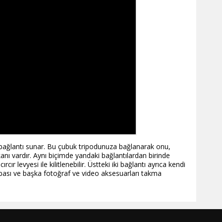
t bağlantı sunar. Bu çubuk tripodunuza bağlanarak onu,
kanı vardır. Aynı biçimde yandaki bağlantılardan birinde
ır levyesi ile kilitlenebilir. Üstteki iki bağlantı ayrıca kendi
o lambası ve başka fotoğraf ve video aksesuarları takma