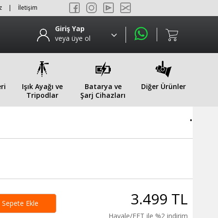
z
|
İletişim
Giriş Yap
veya üye ol
ri
Işık Ayağı ve
Batarya ve
Diğer Ürünler
Tripodlar
Şarj Cihazları
.
3.499 TL
Sepete Ekle
Havale/EFT ile %2 indirim