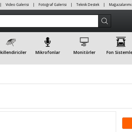
|
Video Galerisi
|
Fotoğraf Galerisi
|
Teknik Destek
|
Mağazalarımı
killendiriciler
Mikrofonlar
Monitörler
Fon Sistemle