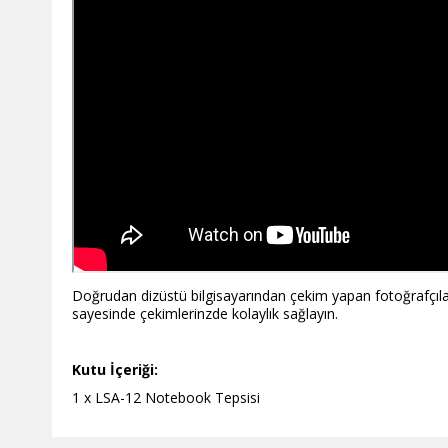
Doğrudan dizüstü bilgisayarından çekim yapan fotoğrafçıla
sayesinde çekimlerinzde kolaylık sağlayın.
Kutu İçeriği:
1 x LSA-12 Notebook Tepsisi