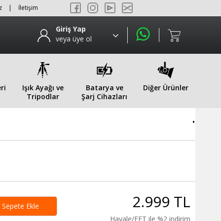
z
|
İletişim
Giriş Yap
veya üye ol
ri
Işık Ayağı ve
Batarya ve
Diğer Ürünler
Tripodlar
Şarj Cihazları
.
2.999 TL
Sepete Ekle
Havale/EFT ile %2 indirim