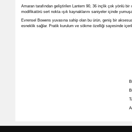
Amaran tarafından geliştirilen Lantern 90, 36 inçlik çok yönlü bi
modifikatörü sert nokta ışık kaynaklarını saniyeler içinde yumuş
Evrensel Bowens yuvasına sahip olan bu ürün, geniş bir aksesuar
esneklik sağlar. Pratik kurulum ve sökme özelliği sayesinde içerik
B
B
T
A