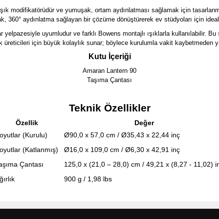
r ışık modifikatörüdür ve yumuşak, ortam aydınlatması sağlamak için tasarlanmı
ak, 360° aydınlatma sağlayan bir çözüme dönüştürerek ev stüdyoları için ideal 
 yelpazesiyle uyumludur ve farklı Bowens montajlı ışıklarla kullanılabilir. 
 üreticileri için büyük kolaylık sunar; böylece kurulumla vakit kaybetmeden ya
Kutu İçeriği
Amaran Lantern 90
Taşıma Çantası
Teknik Özellikler
Özellik
Değer
oyutlar (Kurulu)
Ø90,0 x 57,0 cm / Ø35,43 x 22,44 inç
oyutlar (Katlanmış)
Ø16,0 x 109,0 cm / Ø6,30 x 42,91 inç
aşıma Çantası
125,0 x (21,0 – 28,0) cm / 49,21 x (8,27 - 11,02) i
ğırlık
900 g / 1,98 lbs