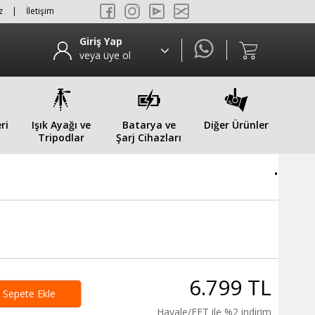
z
|
İletişim
Giriş Yap
veya üye ol
ri
Işık Ayağı ve
Batarya ve
Diğer Ürünler
Tripodlar
Şarj Cihazları
.
6.799 TL
Sepete Ekle
Havale/EFT ile %2 indirim