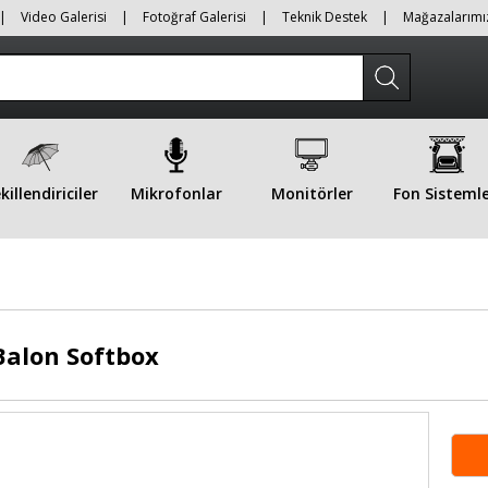
|
Video Galerisi
|
Fotoğraf Galerisi
|
Teknik Destek
|
Mağazalarımı
killendiriciler
Mikrofonlar
Monitörler
Fon Sistemle
alon Softbox