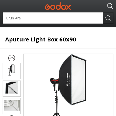
.
Şekillendiriciler
Softbox
Dörtgen Softbox
Aputure
Light Box 60x90