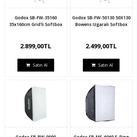
Godox SB-FW-35160
Godox SB-FW-50130 50X130
35x160cm Grid'li Softbox
Bowens Izgaralı Softbox
2.899,00TL
2.499,00TL
Satın Al
Satın Al
Godox SB-BW-9090
Godox SB-MS-6060 E-Ring