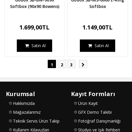
Softbox (90x90 Bowens)
Softbox
1.699,00TL
1.149,00TL
Satın Al
Satın Al
1
2
3
Kurumsal
Kayıt Formları
Hakkımızda
Ürün Kayıt
Mağazalarımız
GFX Demo Talebi
Teknik Servis Ürün Takip
Fotoğraf Danışmanlığı
Kullanım Kılavuzları
Stüdyo ve Işık Rehberi