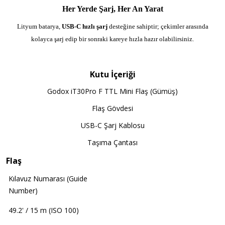
Her Yerde Şarj, Her An Yarat
Lityum batarya,
USB-C hızlı şarj
desteğine sahiptir; çekimler arasında
kolayca şarj edip bir sonraki kareye hızla hazır olabilirsiniz.
Kutu İçeriği
Godox iT30Pro F TTL Mini Flaş (Gümüş)
Flaş Gövdesi
USB-C Şarj Kablosu
Taşıma Çantası
Flaş
Kılavuz Numarası (Guide
Number)
49.2' / 15 m (ISO 100)