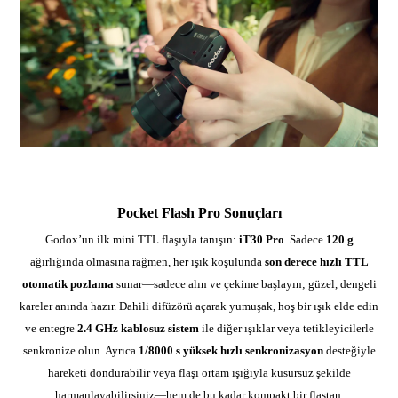
Pocket Flash Pro Sonuçları
Godox’un ilk mini TTL flaşıyla tanışın:
iT30 Pro
. Sadece
120 g
ağırlığında olmasına rağmen, her ışık koşulunda
son derece hızlı TTL
otomatik pozlama
sunar—sadece alın ve çekime başlayın; güzel, dengeli
kareler anında hazır. Dahili difüzörü açarak yumuşak, hoş bir ışık elde edin
ve entegre
2.4 GHz kablosuz sistem
ile diğer ışıklar veya tetikleyicilerle
senkronize olun. Ayrıca
1/8000 s yüksek hızlı senkronizasyon
desteğiyle
hareketi dondurabilir veya flaşı ortam ışığıyla kusursuz şekilde
harmanlayabilirsiniz—hem de bu kadar kompakt bir flaştan.