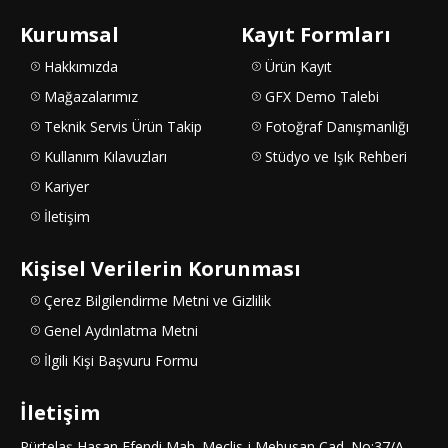
Kurumsal
Kayıt Formları
Hakkımızda
Ürün Kayıt
Mağazalarımız
GFX Demo Talebi
Teknik Servis Ürün Takip
Fotoğraf Danışmanlığı
Kullanım Kılavuzları
Stüdyo ve Işık Rehberi
Kariyer
İletişim
Kişisel Verilerin Korunması
Çerez Bilgilendirme Metni ve Gizlilik
Genel Aydınlatma Metni
İlgili Kişi Başvuru Formu
İletişim
Pürtelaş Hasan Efendi Mah. Meclis-i Mebusan Cad. No:37/A