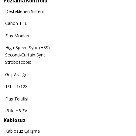
Pozlama Kontrolü
Desteklenen Sistem
Canon TTL
Flaş Modları
High-Speed Sync (HSS)
Second-Curtain Sync
Stroboscopic
Güç Aralığı
1/1 – 1/128
Flaş Telafisi
-3 ile +3 EV
Kablosuz
Kablosuz Çalışma