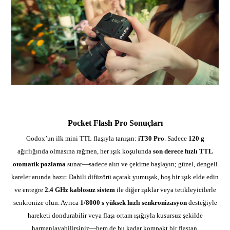
Pocket Flash Pro Sonuçları
Godox’un ilk mini TTL flaşıyla tanışın:
iT30 Pro
. Sadece
120 g
ağırlığında olmasına rağmen, her ışık koşulunda
son derece hızlı TTL
otomatik pozlama
sunar—sadece alın ve çekime başlayın; güzel, dengeli
kareler anında hazır. Dahili difüzörü açarak yumuşak, hoş bir ışık elde edin
ve entegre
2.4 GHz kablosuz sistem
ile diğer ışıklar veya tetikleyicilerle
senkronize olun. Ayrıca
1/8000 s yüksek hızlı senkronizasyon
desteğiyle
hareketi dondurabilir veya flaşı ortam ışığıyla kusursuz şekilde
harmanlayabilirsiniz—hem de bu kadar kompakt bir flaştan.