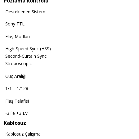
Pozlama Kontrolü
Desteklenen Sistem
Sony TTL
Flaş Modları
High-Speed Sync (HSS)
Second-Curtain Sync
Stroboscopic
Güç Aralığı
1/1 – 1/128
Flaş Telafisi
-3 ile +3 EV
Kablosuz
Kablosuz Çalışma