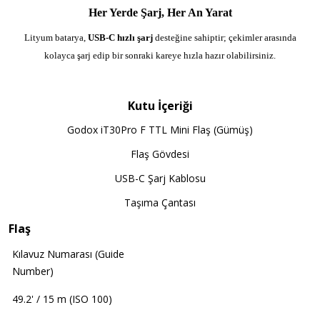
Her Yerde Şarj, Her An Yarat
Lityum batarya,
USB-C hızlı şarj
desteğine sahiptir; çekimler arasında
kolayca şarj edip bir sonraki kareye hızla hazır olabilirsiniz.
Kutu İçeriği
Godox iT30Pro F TTL Mini Flaş (Gümüş)
Flaş Gövdesi
USB-C Şarj Kablosu
Taşıma Çantası
Flaş
Kılavuz Numarası (Guide
Number)
49.2' / 15 m (ISO 100)