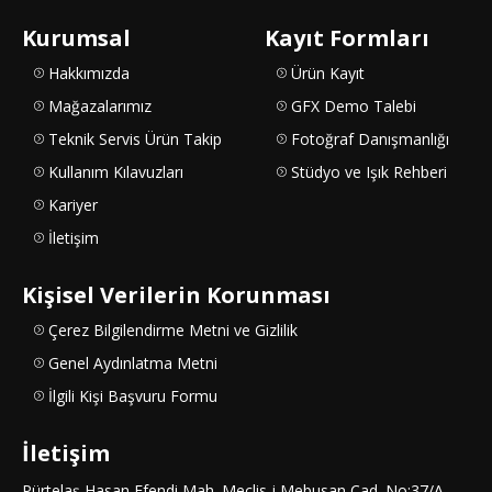
Kurumsal
Kayıt Formları
Hakkımızda
Ürün Kayıt
Mağazalarımız
GFX Demo Talebi
Teknik Servis Ürün Takip
Fotoğraf Danışmanlığı
Kullanım Kılavuzları
Stüdyo ve Işık Rehberi
Kariyer
İletişim
Kişisel Verilerin Korunması
Çerez Bilgilendirme Metni ve Gizlilik
Genel Aydınlatma Metni
İlgili Kişi Başvuru Formu
İletişim
Pürtelaş Hasan Efendi Mah. Meclis-i Mebusan Cad. No:37/A